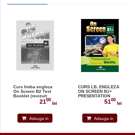
Curs limba engleza
CURS LB. ENGLEZA
On Screen B2 Test
ON SCREEN B1+
Booklet (revizuit
PRESENTATION
00
00
2015)
SKILLS MANUALUL
21
51
lei
lei
PROFESORULUI 978-
1-4715-4326-5
Adauga in
Adauga in
cos
cos