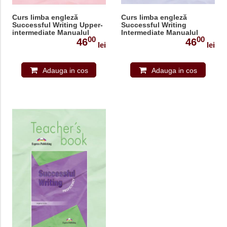
Curs limba engleză
Curs limba engleză
Successful Writing Upper-
Successful Writing
intermediate Manualul
Intermediate Manualul
00
00
profesorului
profesorului
46
46
lei
lei
Adauga in cos
Adauga in cos