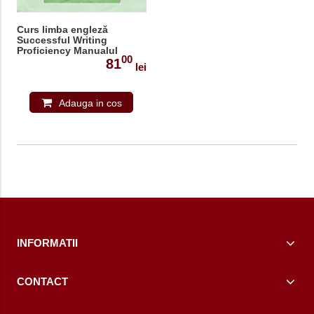
Curs limba engleză
Successful Writing
Proficiency Manualul
00
profesorului
81
lei
Adauga in cos
INFORMATII
CONTACT