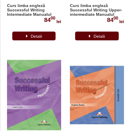
Curs limba engleză
Curs limba engleză
Successful Writing
Successful Writing Upper-
Intermediate Manualul
intermediate Manualul
00
00
elevului
elevului
84
84
lei
lei
Detalii
Detalii