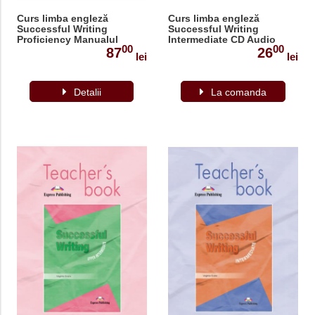
Curs limba engleză
Curs limba engleză
Successful Writing
Successful Writing
Proficiency Manualul
Intermediate CD Audio
00
00
elevului
87
26
lei
lei
Detalii
La comanda