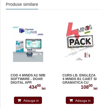
Produse similare
COD 4 MINDS A2 IWB
CURS LB. ENGLEZA
SOFTWARE - DOAR
4 MINDS B1 CAIET SI
DIGITAL APP.
GRAMATICA CU
00
00
DIGIBOOK APP.
434
108
lei
lei
Adauga in
Adauga in
cos
cos