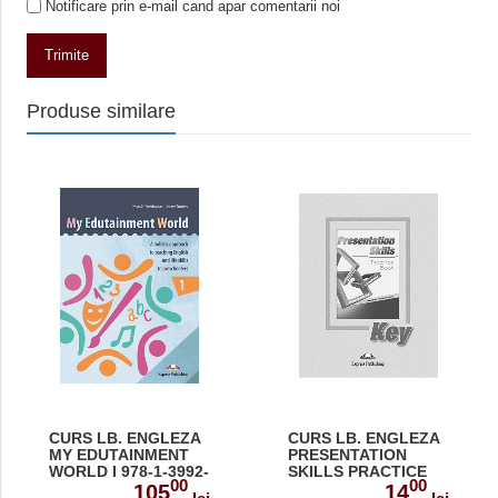
Notificare prin e-mail cand apar comentarii noi
Trimite
Produse similare
CURS LB. ENGLEZA
CURS LB. ENGLEZA
MY EDUTAINMENT
PRESENTATION
WORLD I 978-1-3992-
SKILLS PRACTICE
00
00
0026-4
CHEIE LA
105
14