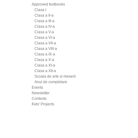
Approved textbooks
Clasa I
Clasa a II-a
Clasa a III-a
Clasa a IV-a
Clasa a V-a
Clasa a VI-a
Clasa a VII-a
Clasa a VIII-a
Clasa a IX-a
Clasa a X-a
Clasa a XI-a
Clasa a XII-a
Scoala de arte si meserii
Anul de completare
Events
Newsletter
Contests
Kids' Projects