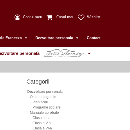
Contul meu
Cosul meu
Wishlist
ale Franceza
Dezvoltare personala
Contact
ezvoltare personală
Categorii
Dezvoltare personala
Ora de dirigenție
Planificari
Programe scolare
Manuale aprobate
Clasa a II-a
Clasa a V-a
Clasa a VI-a