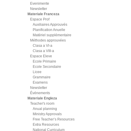
Evenimente
Newsletter
Materiale Franceza
Espace Prof
Auxiliaires Approuvés
Planification Anuelle
Matériel supplémentaire
Méthodes approuvées
Clasa a VI-a
Clasa a VIII-a
Espace Eleve
Ecole Primaire
Ecole Secondaire
Licee
Grammaire
Examens
Newsletter
Événements
Materiale Engleza
Teacher's room
Anual planning
Ministry Approvals
Free Teacher’s Resources
Extra Resources
National Curriculum