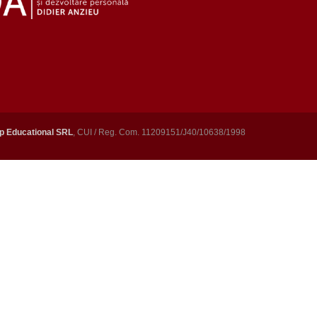
p Educational SRL
, CUI / Reg. Com. 11209151/J40/10638/1998