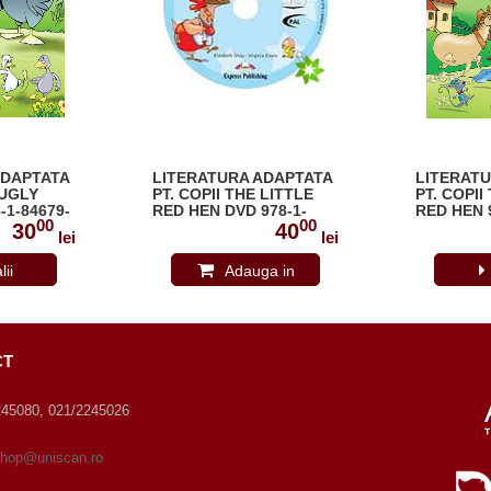
ADAPTATA
LITERATURA ADAPTATA
LITERAT
 UGLY
PT. COPII THE LITTLE
PT. COPII
-1-84679-
RED HEN DVD 978-1-
RED HEN 9
00
00
84862-407-8
292-0
30
40
lei
lei
lii
Adauga in
cos
CT
245080, 021/2245026
hop@uniscan.ro