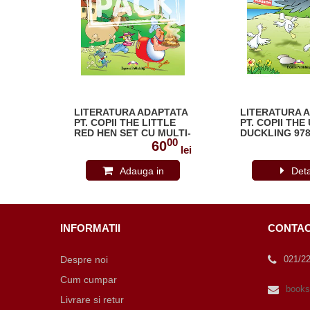
TATA
LITERATURA ADAPTATA
LITERATURA 
Y
PT. COPII THE LITTLE
PT. COPII THE
TI-
RED HEN SET CU MULTI-
DUCKLING 978
00
00
LTI-
ROM ( CARTE + MULTI-
640-1
0
60
lei
lei
-170-5
ROM ) 978-1-84974-176-7
Adauga in
Deta
cos
INFORMATII
CONTA
Despre noi
021/2
Cum cumpar
books
Livrare si retur