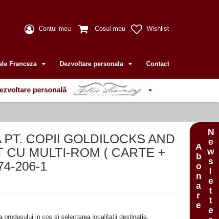
Contul meu
Cosul meu
Wishlist
ale Franceza
Dezvoltare personala
Contact
ezvoltare personală
Newsletter
 PT. COPII GOLDILOCKS AND
Abonare
 CU MULTI-ROM ( CARTE +
74-206-1
produsului in cos si selectarea localitatii destinatie.