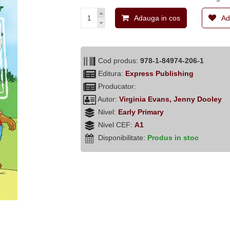
Adauga in cos
Ad
Cod produs:
978-1-84974-206-1
Editura:
Express Publishing
Producator:
Autor:
Virginia Evans, Jenny Dooley
Nivel:
Early Primary
Nivel CEF:
A1
Disponibilitate:
Produs in stoc