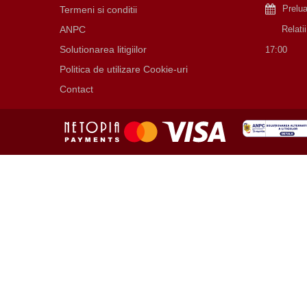
Prelu
Termeni si conditii
ANPC
Relatii cu
Solutionarea litigiilor
17:00
Politica de utilizare Cookie-uri
Contact