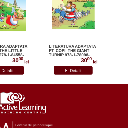
URA ADAPTATA
LITERATURA ADAPTATA
LITE
 THE LITTLE
PT. COPII THE GIANT
PT. C
78-1-84558-
TURNIP 978-1-78098-
ENGI
00
00
792-7
978-1
30
30
lei
lei
Detalii
Detalii