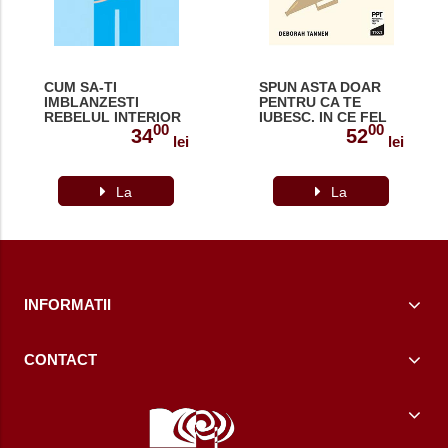
CUM SA-TI
SPUN ASTA DOAR
IMBLANZESTI
PENTRU CA TE
REBELUL INTERIOR
IUBESC. IN CE FEL
00
00
978-973-707-442-3
MODUL IN CARE
34
52
lei
lei
VORBIM POATE SA
CLADEASCA SAU SA
DISTRUGA
La
RELATIILE DE
La
FAMILIE 978-606-40-
comanda
comanda
0694-3
INFORMATII
CONTACT