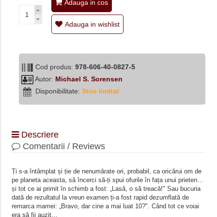
Adauga in cos
Adauga in wishlist
Cod produs:
978-606-40-0827-5
Autor:
Michael S. Sorensen
Disponibilitate:
Stoc limitat
Descriere
Comentarii / Reviews
Ți s-a întâmplat și ție de nenumărate ori, probabil, ca oricărui om de
pe planeta aceasta, să încerci să-ți spui ofurile în fața unui prieten…
și tot ce ai primit în schimb a fost: „Lasă, o să treacă!" Sau bucuria
dată de rezultatul la vreun examen ți-a fost rapid dezumflată de
remarca mamei: „Bravo, dar cine a mai luat 10?". Când tot ce voiai
era să fii auzit…