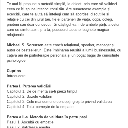
Te aud îți propune o metodă simplă, la obiect, prin care să validezi
ceea ce îți spune interlocutorul tău. Are numeroase exemple și
exerciții, care te ajută să înțelegi cum să abordezi discuțiile și
relațiile cu cei din jurul tău, fie ei parteneri de viață, copii, colegi,
prieteni sau doar cunoscuți. Și câștigul va fi de ambele părți: a celui
care se simte auzit și a ta, posesorul acestei baghete magice
relaționale.
Michael S. Sorensen
este coach relațional, speaker, manager și
autor de bestselleruri. Este îmbinarea reușită a lumii businessului, cu
câțiva ani de psihoterapie personală și un bogat bagaj de cunoștințe
psihologice
Cuprins
Introducere
Partea I. Puterea validării
Capitolul 1. De ce merită să‑ți pierzi timpul
Capitolul 2. Bazele validării
Capitolul 3. Cele mai comune concepții greșite privind validarea
Capitolul 4. Totul pornește de la empatie
Partea a II‑a. Metoda de validare în patru pași
Pasul 1. Ascultă cu empatie
Pasul 2. Validează emoția