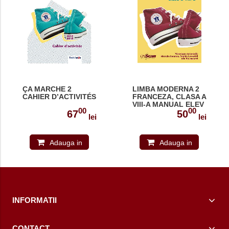
ÇA MARCHE 2
LIMBA MODERNA 2
CAHIER D’ACTIVITÉS
FRANCEZA, CLASA A
VIII-A MANUAL ELEV
00
00
(2025)
67
50
lei
lei
Adauga in
Adauga in
cos
cos
INFORMATII
CONTACT