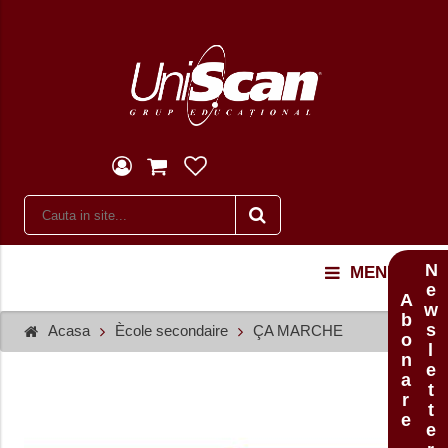
Newsletter
MENU
Abonare
Acasa
Ècole secondaire
ÇA MARCHE