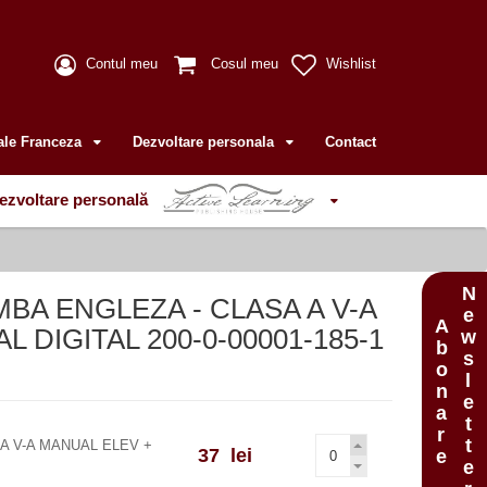
Contul meu
Cosul meu
Wishlist
ale Franceza
Dezvoltare personala
Contact
ezvoltare personală
Newsletter
MBA ENGLEZA - CLASA A V-A
Abonare
 DIGITAL 200-0-00001-185-1
 A V-A MANUAL ELEV +
37 lei