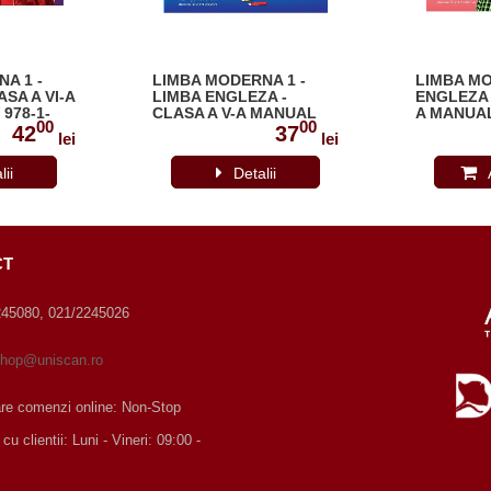
A 1 -
LIMBA MODERNA 1 -
LIMBA MO
SA A VI-A
LIMBA ENGLEZA -
ENGLEZA -
978-1-
CLASA A V-A MANUAL
A MANUAL
00
00
ELEV + MANUAL
4715-9115
42
37
lei
lei
DIGITAL 200-0-00001-
185-1
lii
Detalii
CT
245080, 021/2245026
hop@uniscan.ro
are comenzi online: Non-Stop
 clientii: Luni - Vineri: 09:00 -