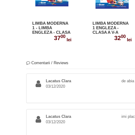
LIMBA MODERNA
LIMBA MODERNA
1 - LIMBA
1 ENGLEZA -
ENGLEZA - CLASA
CLASA A V-A
00
00
A V-A MANUAL
MANUAL
37
32
lei
lei
ELEV + MANUAL
PROFESOR 978-1-
DIGITAL 200-0-
4715-6836-7
00001-185-1
Comentarii / Reviews
Lacatus Clara
de abia
03/12/2020
Lacatus Clara
imi pla
03/12/2020