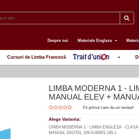
Despre noi
Materiale Engleza
Materi
Cursuri de Limba Franceză
D
LIMBA MODERNA 1 - LI
MANUAL ELEV + MANUAL
Fii primul care da un review!
Alege Varianta:
LIMBA MODERNA 1 - LIMBA ENGLEZA - CLASA
MANUAL DIGITAL 200-0-00001-185-1