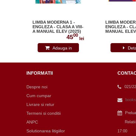
-
LIMBA MODERNA 1 -
LIMBA MODERN
 VII-
ENGLEZA - CLASA A VIII-
ENGLEZA - CLA
8-1-
A MANUAL ELEV (2025)
MANUAL ELEV 
00
00
4715-8290-5
2
45
lei
lei
Adauga in
Deta
cos
INFORMATII
CONTA
Despre noi
021/2
Cum cumpar
books
Livrare si retur
Prelu
Termeni si conditii
ANPC
Relatii cu
Solutionarea litigiilor
17:00