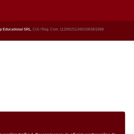
p Educational SRL
, CUI / Reg. Com. 11209151/J40/10638/1998