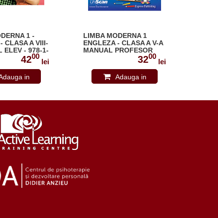
DERNA 1 -
LIMBA MODERNA 1
LIMB
 CLASA A VIII-
ENGLEZA - CLASA A V-A
LIMB
 ELEV - 978-1-
MANUAL PROFESOR
CLAS
00
00
-0
978-1-4715-6836-7
ELEV
42
32
lei
lei
(EDIT
Adauga in
Adauga in
cos
cos