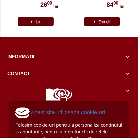
00
00
Audio
Manualul elevului
26
84
lei
lei
La
Detalii
comanda
INFORMATII
CONTACT
Acest site utilizeaza cookie-uri
Folosim cookie-uri pentru a personaliza continutul
si anunturile, pentru a oferi functii de retele