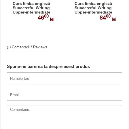
Curs limba engleză
Curs limba engleză
Successful Writing
Successful Writing
Upper-intermediate
Upper-intermediate
00
00
Manualul
Manualul elevului
46
84
lei
lei
profesorului
Comentarii / Reviews
Spune-ne parerea ta despre acest produs